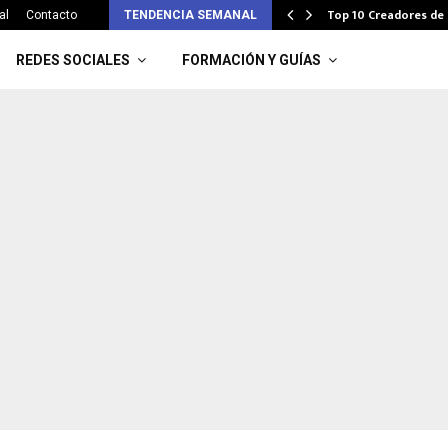
a tu audiencia
Top 10 Creadores d
al
Contacto
TENDENCIA SEMANAL
REDES SOCIALES
FORMACIÓN Y GUÍAS