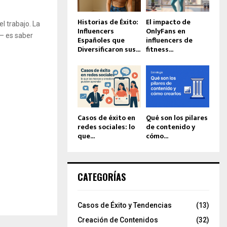
Historias de Éxito:
El impacto de
el trabajo. La
Influencers
OnlyFans en
— es saber
Españoles que
influencers de
Diversificaron sus...
fitness...
Casos de éxito en
Qué son los pilares
redes sociales: lo
de contenido y
que...
cómo...
CATEGORÍAS
Casos de Éxito y Tendencias
(13)
Creación de Contenidos
(32)