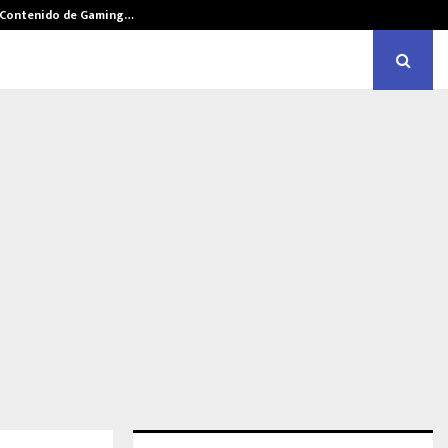
e Contenido de Gaming…
Historias de