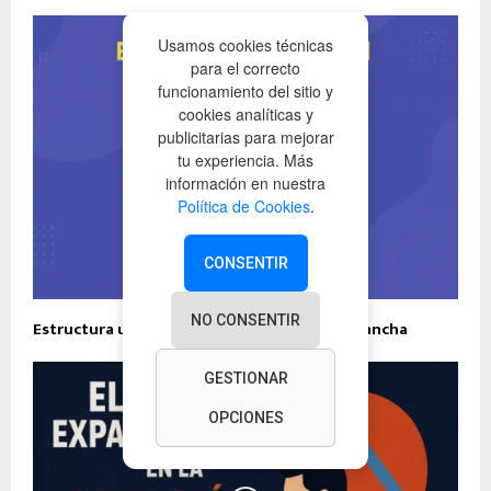
Usamos cookies técnicas
para el correcto
funcionamiento del sitio y
cookies analíticas y
publicitarias para mejorar
tu experiencia. Más
información en nuestra
Política de Cookies
.
CONSENTIR
NO CONSENTIR
Estructura universal del contenido que engancha
GESTIONAR
OPCIONES