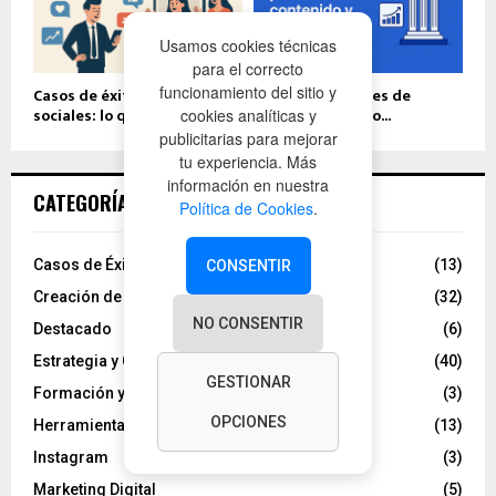
Usamos cookies técnicas
para el correcto
funcionamiento del sitio y
Casos de éxito en redes
Qué son los pilares de
sociales: lo que...
contenido y cómo...
cookies analíticas y
publicitarias para mejorar
tu experiencia. Más
información en nuestra
CATEGORÍAS
Política de Cookies
.
Casos de Éxito y Tendencias
(13)
CONSENTIR
Creación de Contenidos
(32)
NO CONSENTIR
Destacado
(6)
Estrategia y Crecimiento
(40)
GESTIONAR
Formación y Guías
(3)
OPCIONES
Herramientas y Recursos
(13)
Instagram
(3)
Marketing Digital
(5)