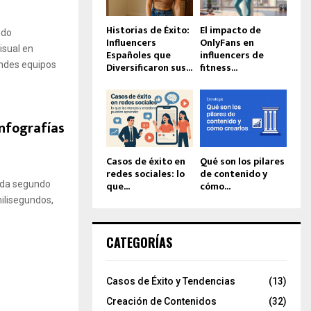
Historias de Éxito:
El impacto de
ndo
Influencers
OnlyFans en
isual en
Españoles que
influencers de
andes equipos
Diversificaron sus...
fitness...
nfografías
Casos de éxito en
Qué son los pilares
redes sociales: lo
de contenido y
que...
cómo...
cada segundo
milisegundos,
CATEGORÍAS
Casos de Éxito y Tendencias
(13)
Creación de Contenidos
(32)