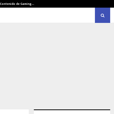
e Contenido de Gaming…
Historias de