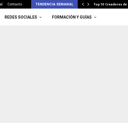
on marcas
Top 10 Creadores d
al
Contacto
TENDENCIA SEMANAL
REDES SOCIALES
FORMACIÓN Y GUÍAS